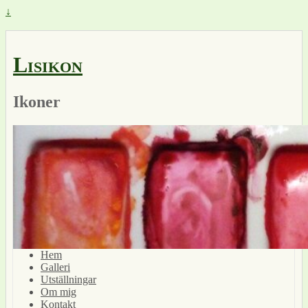
↓
Lisikon
Ikoner
Hem
Galleri
Utställningar
Om mig
Kontakt