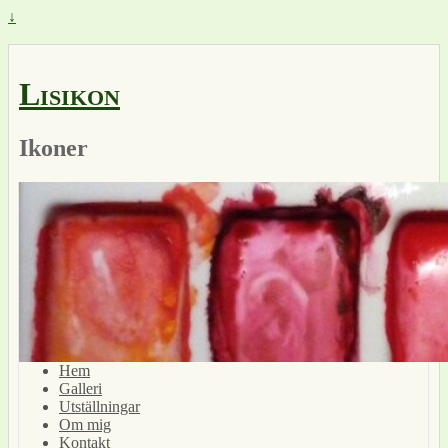
↓
Lisikon
Ikoner
Hem
Galleri
Utställningar
Om mig
Kontakt