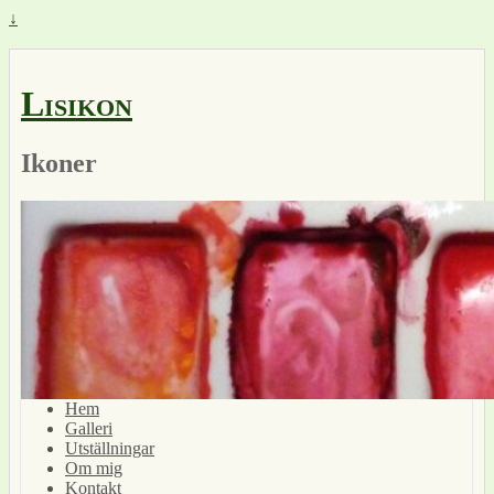
↓
Lisikon
Ikoner
Hem
Galleri
Utställningar
Om mig
Kontakt