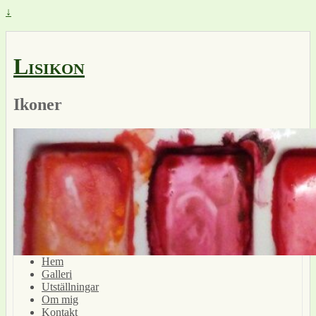
↓
Lisikon
Ikoner
Hem
Galleri
Utställningar
Om mig
Kontakt