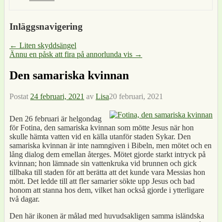
Inläggsnavigering
←
Liten skyddsängel
Ännu en påsk att fira på annorlunda vis
→
Den samariska kvinnan
Postat
24 februari, 2021
av
Lisa
20 februari, 2021
Den 26 februari är helgondag
för Fotina, den samariska kvinnan som mötte Jesus när hon
skulle hämta vatten vid en källa utanför staden Sykar. Den
samariska kvinnan är inte namngiven i Bibeln, men mötet och en
lång dialog dem emellan återges. Mötet gjorde starkt intryck på
kvinnan; hon lämnade sin vattenkruka vid brunnen och gick
tillbaka till staden för att berätta att det kunde vara Messias hon
mött. Det ledde till att fler samarier sökte upp Jesus och bad
honom att stanna hos dem, vilket han också gjorde i ytterligare
två dagar.
Den här ikonen är målad med huvudsakligen samma isländska