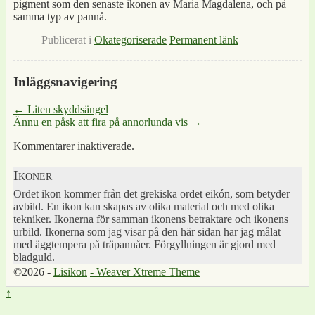
pigment som den senaste ikonen av Maria Magdalena, och på
samma typ av pannå.
Publicerat i
Okategoriserade
Permanent länk
Inläggsnavigering
←
Liten skyddsängel
Ännu en påsk att fira på annorlunda vis
→
Kommentarer inaktiverade.
Ikoner
Ordet ikon kommer från det grekiska ordet eikón, som betyder
avbild. En ikon kan skapas av olika material och med olika
tekniker. Ikonerna för samman ikonens betraktare och ikonens
urbild. Ikonerna som jag visar på den här sidan har jag målat
med äggtempera på träpannåer. Förgyllningen är gjord med
bladguld.
©2026 -
Lisikon
-
Weaver Xtreme Theme
↑