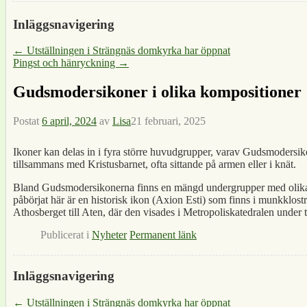
Inläggsnavigering
←
Utställningen i Strängnäs domkyrka har öppnat
Pingst och hänryckning
→
Gudsmodersikoner i olika kompositioner
Postat
6 april, 2024
av
Lisa
21 februari, 2025
Ikoner kan delas in i fyra större huvudgrupper, varav Gudsmodersiko
tillsammans med Kristusbarnet, ofta sittande på armen eller i knät.
Bland Gudsmodersikonerna finns en mängd undergrupper med olika 
påbörjat här är en historisk ikon (Axion Esti) som finns i munkklost
Athosberget till Aten, där den visades i Metropoliskatedralen under 
Publicerat i
Nyheter
Permanent länk
Inläggsnavigering
←
Utställningen i Strängnäs domkyrka har öppnat