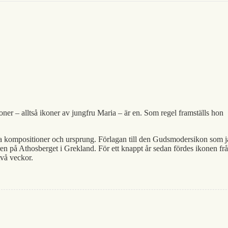
ner – alltså ikoner av jungfru Maria – är en. Som regel framställs hon
kompositioner och ursprung. Förlagan till den Gudsmodersikon som j
ren på Athosberget i Grekland. För ett knappt år sedan fördes ikonen fr
två veckor.