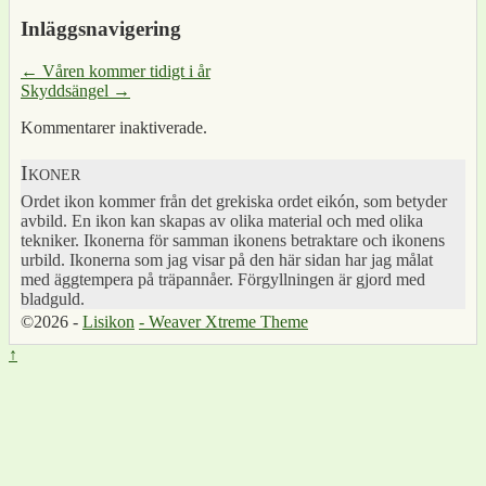
Inläggsnavigering
←
Våren kommer tidigt i år
Skyddsängel
→
Kommentarer inaktiverade.
Ikoner
Ordet ikon kommer från det grekiska ordet eikón, som betyder
avbild. En ikon kan skapas av olika material och med olika
tekniker. Ikonerna för samman ikonens betraktare och ikonens
urbild. Ikonerna som jag visar på den här sidan har jag målat
med äggtempera på träpannåer. Förgyllningen är gjord med
bladguld.
©2026 -
Lisikon
-
Weaver Xtreme Theme
↑