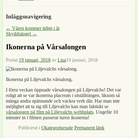
Inläggsnavigering
←
Våren kommer tidigt i år
Skyddsängel
→
Ikonerna på Vårsalongen
Postat
19 januari, 2018
av
Lisa
19 januari, 2018
Ikonerna på Liljevalchs vårsalong.
I förra veckan öppnade vårsalongen på Liljevalchs! Det var
roligt att se var ikonerna placerats i utställningen, liksom så
många andra spännande och vackra verk där. Har man inte
möjlighet att ta sig till Liljevalchs kan man faktiskt se
vårsalongen på film på Liljevalchs webbplats
. Ungefär 10
minuter in i filmen passerar turen ikonerna!
Publicerat i
Okategoriserade
Permanent länk