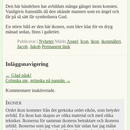
Den här händelsen har avbildats många gånger inom konsten.
Vanligtvis framställs då den okände mannen som en ängel och
får på så sätt får symbolisera Gud.
En större bild av den här ikonen, som blev klar för en dryg
månad sedan, finns i galleriet.
Publicerat i
Nyheter
Märkt
Angel
,
Icon
,
ikon
,
ikonmåleri
,
Jacob
,
Jakob
Permanent länk
Inläggsnavigering
←
Glad påsk!
Grönska ute, grönska på pannån
→
Kommentarer inaktiverade.
Ikoner
Ordet ikon kommer från det grekiska ordet eikón, som betyder
avbild. En ikon kan skapas av olika material och med olika
tekniker. Ikonerna för samman ikonens betraktare och ikonens
urbild. Ikonerna som jag visar på den här sidan har jag målat