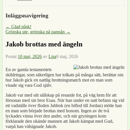
Inläggsnavigering
←
Glad påsk!
Grönska ute, grönska på pannån
→
Jakob brottas med ängeln
Postat
10 maj, 2026
av
Lisa
9 maj, 2026
En av gamla testamentets
skildringar, som säkerligen har tolkats på många sätt, berättar om
hur Jakob gick en nattlig brottningsmatch mot en man som
visade sig vara Gud själv.
Jakob var med sitt sällskap på resande fot, på väg hem för att
försonas med sin bror Esau. När han under en natt befann sig vid
ett vadställe över floden Jabbok (en biflod till Jordan) mötte han
en man som började brottas med honom. Ingen av de två
lyckades vinna över den andre, och när gryningen kom
förklarade den okände mannen att Jakob kämpat med Gud,
varpå han välsignade Jakob.