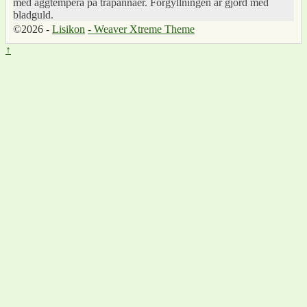
med äggtempera på träpannåer. Förgyllningen är gjord med
bladguld.
©2026 -
Lisikon
-
Weaver Xtreme Theme
↑