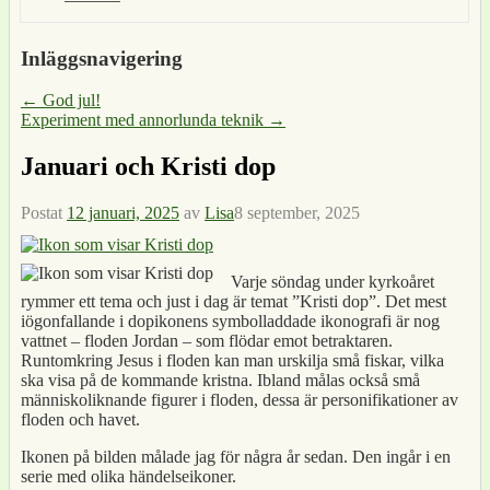
Inläggsnavigering
←
God jul!
Experiment med annorlunda teknik
→
Januari och Kristi dop
Postat
12 januari, 2025
av
Lisa
8 september, 2025
Varje söndag under kyrkoåret
rymmer ett tema och just i dag är temat ”Kristi dop”. Det mest
iögonfallande i dopikonens symbolladdade ikonografi är nog
vattnet – floden Jordan – som flödar emot betraktaren.
Runtomkring Jesus i floden kan man urskilja små fiskar, vilka
ska visa på de kommande kristna. Ibland målas också små
människoliknande figurer i floden, dessa är personifikationer av
floden och havet.
Ikonen på bilden målade jag för några år sedan. Den ingår i en
serie med olika händelseikoner.