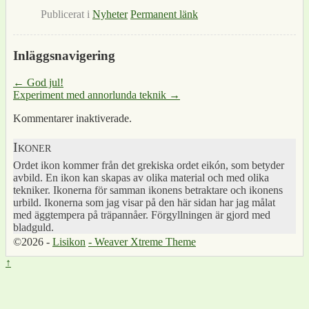
Publicerat i
Nyheter
Permanent länk
Inläggsnavigering
←
God jul!
Experiment med annorlunda teknik
→
Kommentarer inaktiverade.
Ikoner
Ordet ikon kommer från det grekiska ordet eikón, som betyder
avbild. En ikon kan skapas av olika material och med olika
tekniker. Ikonerna för samman ikonens betraktare och ikonens
urbild. Ikonerna som jag visar på den här sidan har jag målat
med äggtempera på träpannåer. Förgyllningen är gjord med
bladguld.
©2026 -
Lisikon
-
Weaver Xtreme Theme
↑