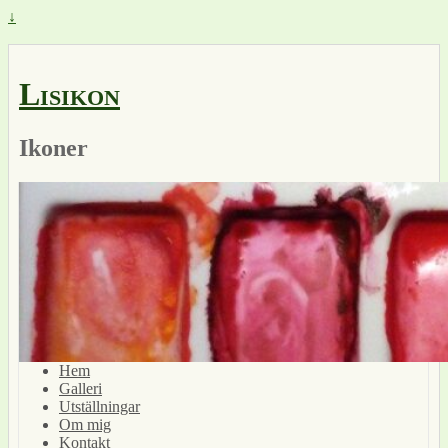
↓
Lisikon
Ikoner
Hem
Galleri
Utställningar
Om mig
Kontakt