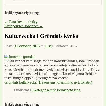
Inläggsnavigering
←
Paraskeva – fredag
Evangelisten Johannes
→
Kulturvecka i Gröndals kyrka
Postat
15 oktober, 2015
av
Lisa
15 oktober, 2015
I kväll var det vernissage för den konstutställning som Gröndals
kyrka arrangerar inom ramen för sin årliga kulturvecka. Lokala
konstnärer har bidragit med verk som visas upp i kyrkan. Tre av
mina ikoner finns med i utställningen. Har ni vägarna förbi är
utställningen öppen i ytterligare två veckor.
Gröndals kulturvecka (Hägerstens församling, nytt fönster)
Publicerat i
Okategoriserade
Permanent länk
Inläggsnavigering