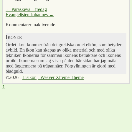
←
Paraskeva – fredag
Evangelisten Johannes
→
Kommentarer inaktiverade.
Ikoner
Ordet ikon kommer från det grekiska ordet eikón, som betyder
avbild. En ikon kan skapas av olika material och med olika
tekniker. Ikonerna för samman ikonens betraktare och ikonens
urbild. Ikonerna som jag visar på den här sidan har jag målat
med äggtempera på träpannåer. Förgyllningen är gjord med
bladguld.
©2026 -
Lisikon
-
Weaver Xtreme Theme
↑