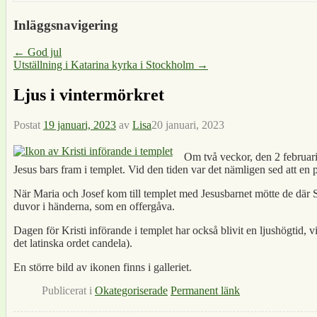
Inläggsnavigering
←
God jul
Utställning i Katarina kyrka i Stockholm
→
Ljus i vintermörkret
Postat
19 januari, 2023
av
Lisa
20 januari, 2023
Om två veckor, den 2 februar
Jesus bars fram i templet. Vid den tiden var det nämligen sed att en po
När Maria och Josef kom till templet med Jesusbarnet mötte de där 
duvor i händerna, som en offergåva.
Dagen för Kristi införande i templet har också blivit en ljushögtid, 
det latinska ordet candela).
En större bild av ikonen finns i galleriet.
Publicerat i
Okategoriserade
Permanent länk