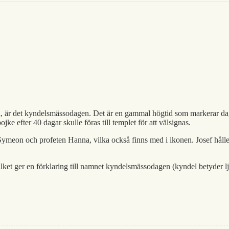
i, är det kyndelsmässodagen. Det är en gammal högtid som markerar d
jke efter 40 dagar skulle föras till templet för att välsignas.
Symeon och profeten Hanna, vilka också finns med i ikonen. Josef hålle
vilket ger en förklaring till namnet kyndelsmässodagen (kyndel betyder lj