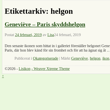
Etikettarkiv:
helgon
Geneviève – Paris skyddshelgon
Postat
24 februari, 2019
av
Lisa
24 februari, 2019
Den senaste ikonen som hittat in i galleriet föreställer helgonet Gene
Paris, där hon blev känd för sin fromhet och för att ha ägnat sig åt
Publicerat i
Okategoriserade
|
Märkt
Geneviève
,
helgon
,
ikon
©2026 -
Lisikon
-
Weaver Xtreme Theme
↑