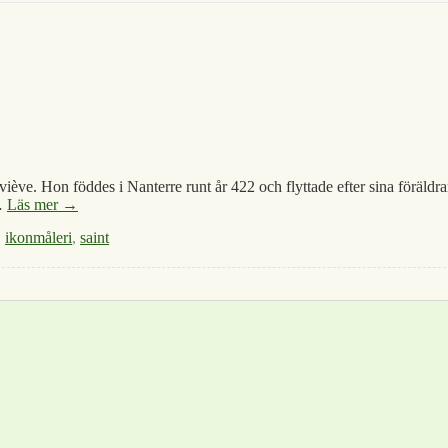
viève. Hon föddes i Nanterre runt år 422 och flyttade efter sina föräldrar
…
Läs mer →
,
ikonmåleri
,
saint