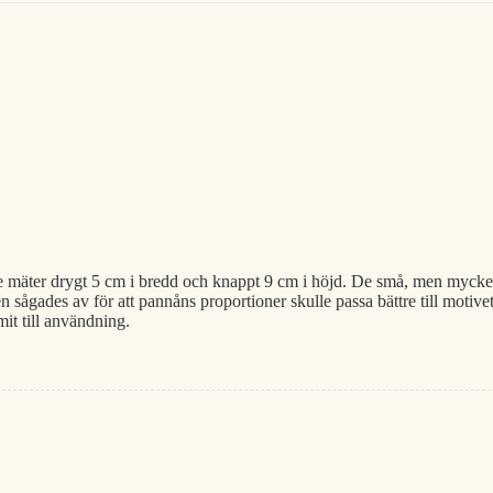
de mäter drygt 5 cm i bredd och knappt 9 cm i höjd. De små, men mycket
n sågades av för att pannåns proportioner skulle passa bättre till motive
it till användning.