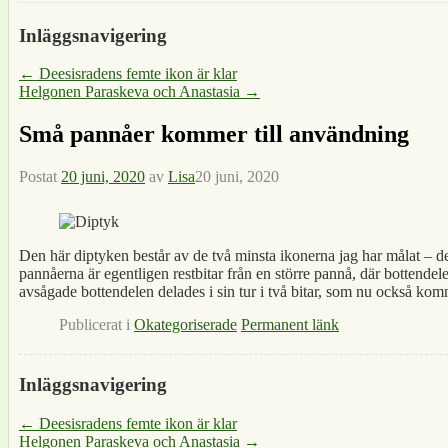
Inläggsnavigering
←
Deesisradens femte ikon är klar
Helgonen Paraskeva och Anastasia
→
Små pannåer kommer till användning
Postat
20 juni, 2020
av
Lisa
20 juni, 2020
Den här diptyken består av de två minsta ikonerna jag har målat – 
pannåerna är egentligen restbitar från en större pannå, där bottendele
avsågade bottendelen delades i sin tur i två bitar, som nu också komm
Publicerat i
Okategoriserade
Permanent länk
Inläggsnavigering
←
Deesisradens femte ikon är klar
Helgonen Paraskeva och Anastasia
→