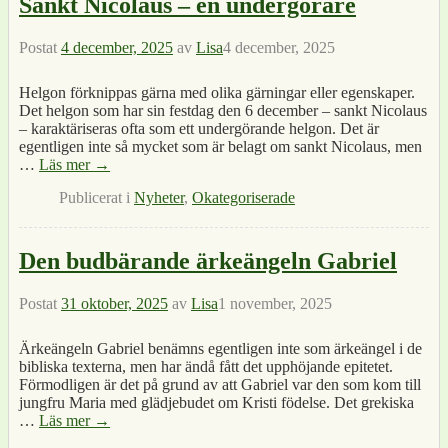
Sankt Nicolaus – en undergörare
Postat
4 december, 2025
av
Lisa
4 december, 2025
Helgon förknippas gärna med olika gärningar eller egenskaper.
Det helgon som har sin festdag den 6 december – sankt Nicolaus
– karaktäriseras ofta som ett undergörande helgon. Det är
egentligen inte så mycket som är belagt om sankt Nicolaus, men
…
Läs mer →
Publicerat i
Nyheter
,
Okategoriserade
Den budbärande ärkeängeln Gabriel
Postat
31 oktober, 2025
av
Lisa
1 november, 2025
Ärkeängeln Gabriel benämns egentligen inte som ärkeängel i de
bibliska texterna, men har ändå fått det upphöjande epitetet.
Förmodligen är det på grund av att Gabriel var den som kom till
jungfru Maria med glädjebudet om Kristi födelse. Det grekiska
…
Läs mer →