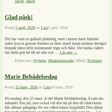
Jacob
,
Jakob
Glad påsk!
Postat
5 april, 2026
av
Lisa
5 april, 2026
Det har varit en gråkall påskhelg, men i morse hann faktiskt
solen lysa in genom fönstret en liten stund innan molnen återigen
började tätna inför kommande regn och blåst. Det kulna vädret
har ändå gett tid till att sitta och
…
Läs mer →
Publicerat i
Nyheter
,
Okategoriserade
|
Märkt
Teckning
Marie Bebådelsedag
Postat
22 mars, 2026
av
Lisa
24 mars, 2026
På onsdag, den 25 mars, är det Marie Bebådelsedag. Exakt nio
månader före jul, men också vid den tid på året då vårtecknen
blir alltmer påtagliga för oss vilket känns hoppfullt! Den äldsta
bevarade målningen av bebådelsemotivet sägs vara en
…
Läs