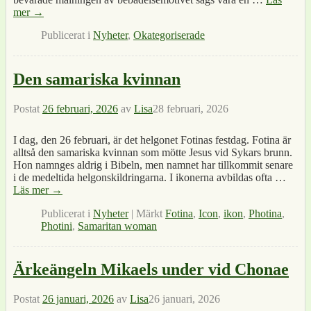
mer →
Publicerat i
Nyheter
,
Okategoriserade
Den samariska kvinnan
Postat
26 februari, 2026
av
Lisa
28 februari, 2026
I dag, den 26 februari, är det helgonet Fotinas festdag. Fotina är
alltså den samariska kvinnan som mötte Jesus vid Sykars brunn.
Hon namnges aldrig i Bibeln, men namnet har tillkommit senare
i de medeltida helgonskildringarna. I ikonerna avbildas ofta
…
Läs mer →
Publicerat i
Nyheter
|
Märkt
Fotina
,
Icon
,
ikon
,
Photina
,
Photini
,
Samaritan woman
Ärkeängeln Mikaels under vid Chonae
Postat
26 januari, 2026
av
Lisa
26 januari, 2026