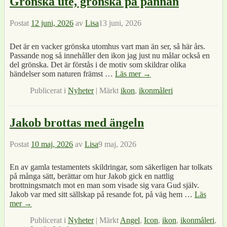
Grönska ute, grönska på pannån
Postat
12 juni, 2026
av
Lisa
13 juni, 2026
Det är en vacker grönska utomhus vart man än ser, så här års.
Passande nog så innehåller den ikon jag just nu målar också en
del grönska. Det är förstås i de motiv som skildrar olika
händelser som naturen främst
…
Läs mer →
Publicerat i
Nyheter
|
Märkt
ikon
,
ikonmåleri
Jakob brottas med ängeln
Postat
10 maj, 2026
av
Lisa
9 maj, 2026
En av gamla testamentets skildringar, som säkerligen har tolkats
på många sätt, berättar om hur Jakob gick en nattlig
brottningsmatch mot en man som visade sig vara Gud själv.
Jakob var med sitt sällskap på resande fot, på väg hem
…
Läs
mer →
Publicerat i
Nyheter
|
Märkt
Angel
,
Icon
,
ikon
,
ikonmåleri
,