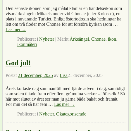
Den senaste ikonen som jag målat klart är en händelseikon som
visar ärkeängeln Mikaels under vid Chonae (eller Kolosse), en
plats i nuvarande Turkiet. Enligt östortodoxin ska hedningar ha
lett om två floder mot Chonae för att förstöra kyrkan (som
…
Läs mer →
Publicerat i
Nyheter
|
Märkt
Ärkeängel
,
Chonae
,
ikon
,
ikonmåleri
God jul!
Postat
21 december, 2025
av
Lisa
21 december, 2025
Årets kortaste dag sammanföll med fjärde advent i dag, samtidigt
som solen tittade fram efter flera gråmulna veckor – löftesrikt! Så
här mot slutet av året ser man ju gärna båda bakåt och framåt.
För min del så har fem
…
Läs mer →
Publicerat i
Nyheter
,
Okategoriserade