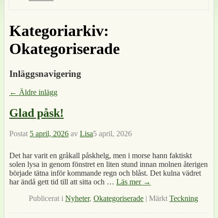
Kategoriarkiv:
Okategoriserade
Inläggsnavigering
←
Äldre inlägg
Glad påsk!
Postat
5 april, 2026
av
Lisa
5 april, 2026
Det har varit en gråkall påskhelg, men i morse hann faktiskt
solen lysa in genom fönstret en liten stund innan molnen återigen
började tätna inför kommande regn och blåst. Det kulna vädret
har ändå gett tid till att sitta och
…
Läs mer →
Publicerat i
Nyheter
,
Okategoriserade
|
Märkt
Teckning