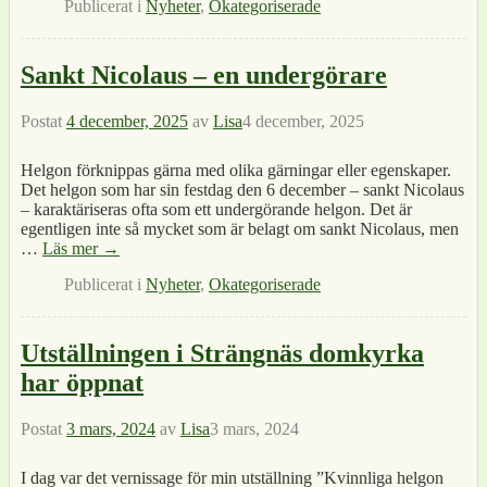
Publicerat i
Nyheter
,
Okategoriserade
Sankt Nicolaus – en undergörare
Postat
4 december, 2025
av
Lisa
4 december, 2025
Helgon förknippas gärna med olika gärningar eller egenskaper.
Det helgon som har sin festdag den 6 december – sankt Nicolaus
– karaktäriseras ofta som ett undergörande helgon. Det är
egentligen inte så mycket som är belagt om sankt Nicolaus, men
…
Läs mer →
Publicerat i
Nyheter
,
Okategoriserade
Utställningen i Strängnäs domkyrka
har öppnat
Postat
3 mars, 2024
av
Lisa
3 mars, 2024
I dag var det vernissage för min utställning ”Kvinnliga helgon