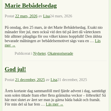
Marie Bebådelsedag
Postat
22 mars, 2026
av
Lisa
24 mars, 2026
På onsdag, den 25 mars, är det Marie Bebådelsedag. Exakt nio
månader före jul, men också vid den tid på året då vårtecknen
blir alltmer påtagliga för oss vilket känns hoppfullt! Den äldsta
bevarade målningen av bebådelsemotivet sägs vara en
…
Läs
mer →
Publicerat i
Nyheter
,
Okategoriserade
God jul!
Postat
21 december, 2025
av
Lisa
21 december, 2025
Årets kortaste dag sammanföll med fjärde advent i dag, samtidigt
som solen tittade fram efter flera gråmulna veckor – löftesrikt! Så
här mot slutet av året ser man ju gärna båda bakåt och framåt.
För min del så har fem
…
Läs mer →