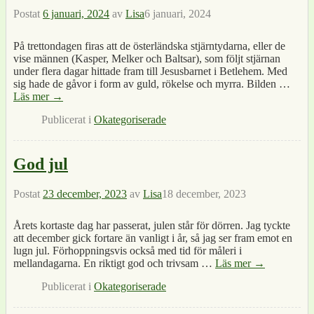
Postat
6 januari, 2024
av
Lisa
6 januari, 2024
På trettondagen firas att de österländska stjärntydarna, eller de
vise männen (Kasper, Melker och Baltsar), som följt stjärnan
under flera dagar hittade fram till Jesusbarnet i Betlehem. Med
sig hade de gåvor i form av guld, rökelse och myrra. Bilden
…
Läs mer →
Publicerat i
Okategoriserade
God jul
Postat
23 december, 2023
av
Lisa
18 december, 2023
Årets kortaste dag har passerat, julen står för dörren. Jag tyckte
att december gick fortare än vanligt i år, så jag ser fram emot en
lugn jul. Förhoppningsvis också med tid för måleri i
mellandagarna. En riktigt god och trivsam
…
Läs mer →
Publicerat i
Okategoriserade