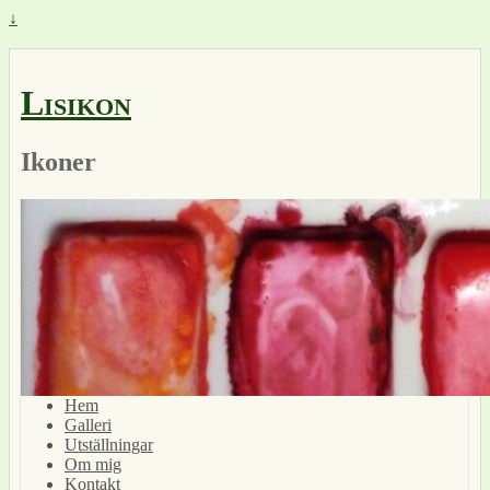
↓
Lisikon
Ikoner
Hem
Galleri
Utställningar
Om mig
Kontakt