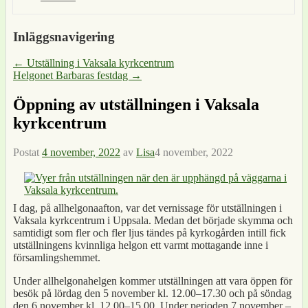
Inläggsnavigering
←
Utställning i Vaksala kyrkcentrum
Helgonet Barbaras festdag
→
Öppning av utställningen i Vaksala
kyrkcentrum
Postat
4 november, 2022
av
Lisa
4 november, 2022
I dag, på allhelgonaafton, var det vernissage för utställningen i
Vaksala kyrkcentrum i Uppsala. Medan det började skymma och
samtidigt som fler och fler ljus tändes på kyrkogården intill fick
utställningens kvinnliga helgon ett varmt mottagande inne i
församlingshemmet.
Under allhelgonahelgen kommer utställningen att vara öppen för
besök på lördag den 5 november kl. 12.00–17.30 och på söndag
den 6 november kl. 12.00–15.00. Under perioden 7 november –