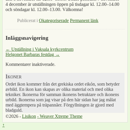
4 december är utställningen öppen på tisdagar kl. 12.00–14.00
och söndagar kl. 12.00–13.00. Välkomna!
Publicerat i
Okategoriserade
Permanent länk
Inläggsnavigering
←
Utställning i Vaksala kyrkcentrum
Helgonet Barbaras festdag
→
Kommentarer inaktiverade.
Ikoner
Ordet ikon kommer från det grekiska ordet eikón, som betyder
avbild. En ikon kan skapas av olika material och med olika
tekniker. Ikonerna för samman ikonens betraktare och ikonens
urbild. Ikonerna som jag visar på den här sidan har jag målat
med äggtempera på träpannåer. Förgyllningen är gjord med
bladguld.
©2026 -
Lisikon
-
Weaver Xtreme Theme
↑