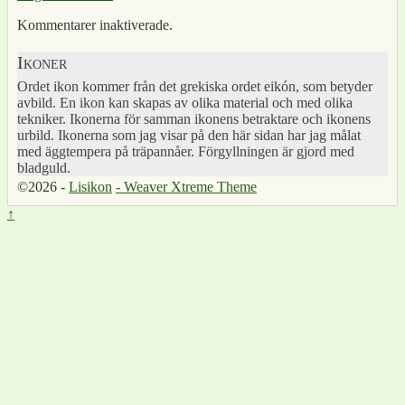
Kommentarer inaktiverade.
Ikoner
Ordet ikon kommer från det grekiska ordet eikón, som betyder
avbild. En ikon kan skapas av olika material och med olika
tekniker. Ikonerna för samman ikonens betraktare och ikonens
urbild. Ikonerna som jag visar på den här sidan har jag målat
med äggtempera på träpannåer. Förgyllningen är gjord med
bladguld.
©2026 -
Lisikon
-
Weaver Xtreme Theme
↑